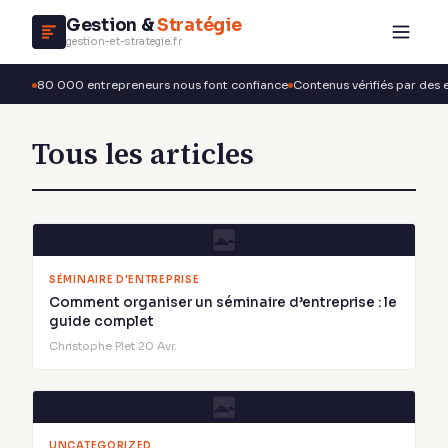
Gestion &
Stratégie
gestion-et-strategie.fr
80 000 entrepreneurs nous font confiance
Contenus vérifiés par des 
Tous les articles
SÉMINAIRE D'ENTREPRISE
Comment organiser un séminaire d’entreprise : le
guide complet
Christophe Plet
·
20 Avr.
UNCATEGORIZED