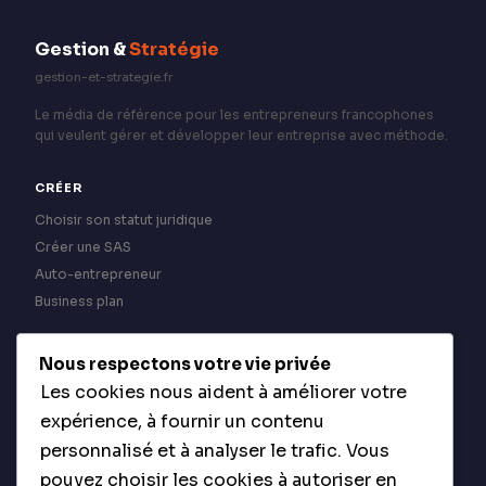
Gestion &
Stratégie
gestion-et-strategie.fr
Le média de référence pour les entrepreneurs francophones
qui veulent gérer et développer leur entreprise avec méthode.
CRÉER
Choisir son statut juridique
Créer une SAS
Auto-entrepreneur
Business plan
GÉRER
Nous respectons votre vie privée
Les cookies nous aident à améliorer votre
Banque professionnelle
expérience, à fournir un contenu
Facturation
personnalisé et à analyser le trafic. Vous
Comptabilité
Trésorerie
pouvez choisir les cookies à autoriser en